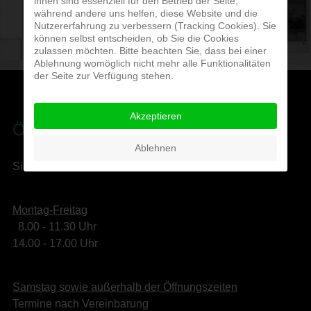
ihnen sind essenziell für den Betrieb der Seite,
während andere uns helfen, diese Website und die
Nutzererfahrung zu verbessern (Tracking Cookies). Sie
können selbst entscheiden, ob Sie die Cookies
zulassen möchten. Bitte beachten Sie, dass bei einer
Ablehnung womöglich nicht mehr alle Funktionalitäten
der Seite zur Verfügung stehen.
Akzeptieren
ÖFFNUNGSZEITEN
Ablehnen
Sie erreichen uns vor Ort in den Stäffeleswiesen:
Montag-Freitag
8.00 - 11.30 Uhr
14.00 - 17.00 Uhr
Samstag sowie außerhalb der Öffnungszeiten
Termine nach Vereinbarung